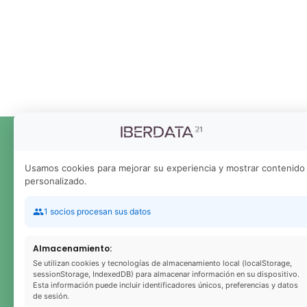
Usamos cookies para mejorar su experiencia y mostrar contenido
OFICINA
personalizado.
1 socios procesan sus datos
C/ General Díaz Porlier, 21 – Ent. B 28001 Madrid
Almacenamiento:
Teléfono: +34 910 051 074
Se utilizan cookies y tecnologías de almacenamiento local (localStorage,
Email: info@iberdata21.com
sessionStorage, IndexedDB) para almacenar información en su dispositivo.
Esta información puede incluir identificadores únicos, preferencias y datos
de sesión.