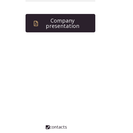
Company
presentation
how can we help
you?
Contact us at the
Consulting WP office
nearest to you or submit
a business inquiry
online.
contacts