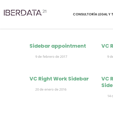
CONSULTORÍA LEGAL Y
Sidebar appointment
VC R
9 de febrero de 2017
9 de
VC Right Work Sidebar
VC R
Sid
20 de enero de 2016
14 