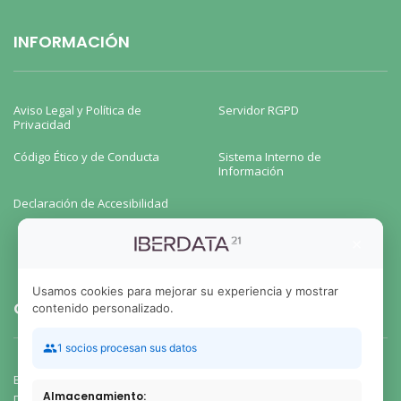
INFORMACIÓN
Aviso Legal y Política de
Servidor RGPD
Privacidad
Código Ético y de Conducta
Sistema Interno de
Información
Declaración de Accesibilidad
×
Usamos cookies para mejorar su experiencia y mostrar
CERTIFICADOS DE CALIDAD ISO
contenido personalizado.
1 socios procesan sus datos
En IBERDATA21 estamos certificados por el Instituto ICDQ.
Almacenamiento:
Disponemos del certificados de calidad ISO 9001